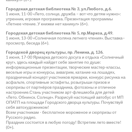
Городская детская библиотека № 3, ул.Любого, д.6.
1 июня, 11-00 «Лето, солнце, дружба – вот что детям нужно»:
утренник, игровая программа. Презентация программы
«Летнее чтение. У книжки нет каникул» (6+).
Городская детская библиотека № 5, пр.Маркса, д.49.
1 июня, 13-00 «Солнечная поляна летнего чтения». Выставка–
просмотр, беседа (6+).
Городской дворец культуры, пр. Ленина, д. 126.
1 июня, 17-00 Ярмарка детского досуга и отдыха «Солнечный
круг», здесь каждый найдет себе занятие по душе:
информационные презентации, творческие мастер-классы,
веселые игры и конкурсы, аквагрим, катание на лошадях,
праздничный концерт участников ярмарки, конкурс рисунка на
асфальте, спортивные эстафеты, розыгрыши призов и
сюрпризы от партнёров праздника, фотозоны и отличное
настроение.Стань участником арт-флешмоба для детей
«Лето. Обнинск. Солнце». Разрисуй настоящий автобус от МП
ОПАТП на площади Городского дворца культуры. Почувствуй
себя автохудожником!
Всем участникам - бесплатное мороженое и сюрпризы от
Русского радио.
Праздник состоится в любую погоду! Встретим лето вместе!
(0+).