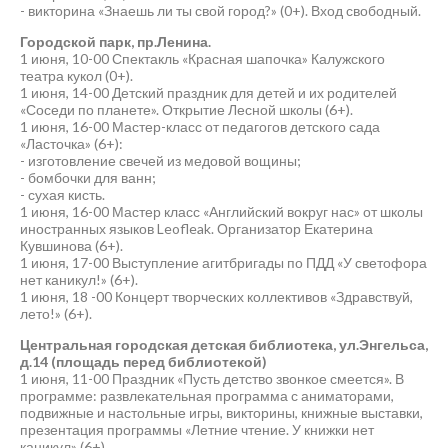
- викторина «Знаешь ли ты свой город?» (0+). Вход свободный.
Городской парк, пр.Ленина.
1 июня, 10-00 Спектакль «Красная шапочка» Калужского
театра кукол (0+).
1 июня, 14-00 Детский праздник для детей и их родителей
«Соседи по планете». Открытие Лесной школы (6+).
1 июня, 16-00 Мастер-класс от педагогов детского сада
«Ласточка» (6+):
- изготовление свечей из медовой вощины;
- бомбочки для ванн;
- сухая кисть.
1 июня, 16-00 Мастер класс «Английский вокруг нас» от школы
иностранных языков Leofleak. Организатор Екатерина
Кувшинова (6+).
1 июня, 17-00 Выступление агитбригады по ПДД «У светофора
нет каникул!» (6+).
1 июня, 18 -00 Концерт творческих коллективов «Здравствуй,
лето!» (6+).
Центральная городская детская библиотека, ул.Энгельса,
д.14 (площадь перед библиотекой)
1 июня, 11-00 Праздник «Пусть детство звонкое смеется». В
программе: развлекательная программа с аниматорами,
подвижные и настольные игры, викторины, книжные выставки,
презентация программы «Летние чтение. У книжки нет
каникул» (6+).