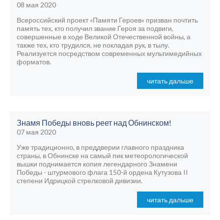
08 мая 2020
Всероссийский проект «Памяти Героев» призван почтить
память тех, кто получил звание Героя за подвиги,
совершенные в ходе Великой Отечественной войны, а
также тех, кто трудился, не покладая рук, в тылу.
Реализуется посредством современных мультимедийных
форматов.
читать дальше
Знамя Победы вновь реет над Обнинском!
07 мая 2020
Уже традиционно, в преддверии главного праздника
страны, в Обнинске на самый пик метеорологической
вышки поднимается копия легендарного Знамени
Победы - штурмового флага 150-й ордена Кутузова II
степени Идрицкой стрелковой дивизии.
читать дальше